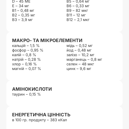
D – 45 МЕ
В5 – 0,64 мг
Е – 34 мг
В6 – 0,33 мг
В1 – 0,48 мг
В9 – 82 мкг
В2 – 0,35 мг
В11 – 12 мг
В3 – 3,9 мг
В12 – 2,1 мкг
МАКРО- ТА МІКРОЕЛЕМЕНТИ
кальцій – 1,5 %
мідь – 0,52 мг
фосфор – 0,95 %
йод – 0,48 мг
калій – 0,8 %
залізо – 10,2 мг
натрій – 0,28 %
марганець – 0,8 мг
хлор – 0,16 %
селен – 48 мкг
магній – 0,07 %
цинк – 9,6 мг
АМІНОКИСЛОТИ
таурин – 0,15 %
ЕНЕРГЕТИЧНА ЦІННІСТЬ
в 100 гр. продукту – 383 кКал