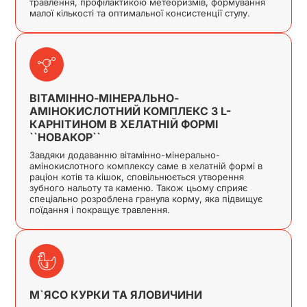
травлення, профілактикою метеоризмів, формування
малої кількості та оптимальної консистенції стулу.
ВІТАМІННО-МІНЕРАЛЬНО-
АМІНОКИСЛОТНИЙ КОМПЛЕКС З L-
КАРНІТИНОМ В ХЕЛАТНІЙ ФОРМІ
``НОВАКОР``
Завдяки додаванню вітамінно-мінерально-
амінокислотного комплексу саме в хелатній формі в
раціон котів та кішок, сповільнюється утворення
зубного нальоту та каменю. Також цьому сприяє
спеціально розроблена гранула корму, яка підвищує
поїдання і покращує травлення.
М`ЯСО КУРКИ ТА ЯЛОВИЧИНИ