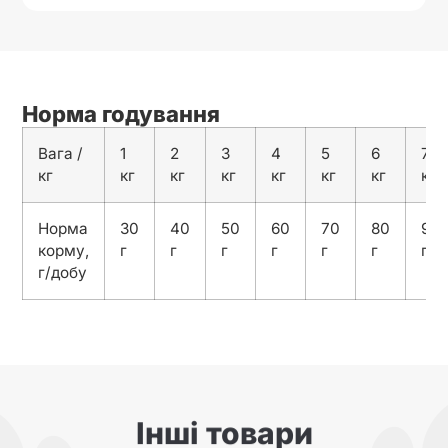
Норма годування
Вага /
1
2
3
4
5
6
7
кг
кг
кг
кг
кг
кг
кг
кг
Норма
30
40
50
60
70
80
90
корму,
г
г
г
г
г
г
г
г/добу
Інші товари