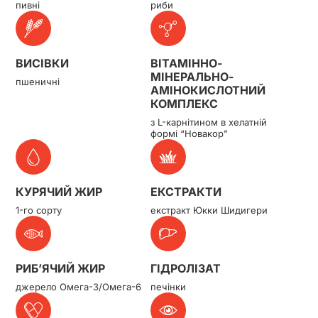
пивні
риби
ВИСІВКИ
ВІТАМІННО-
МІНЕРАЛЬНО-
пшеничні
АМІНОКИСЛОТНИЙ
КОМПЛЕКС
з L-карнітином в хелатній
формі “Новакор”
КУРЯЧИЙ ЖИР
ЕКСТРАКТИ
1-го сорту
екстракт Юкки Шидигери
РИБ’ЯЧИЙ ЖИР
ГІДРОЛІЗАТ
джерело Омега-3/Омега-6
печінки