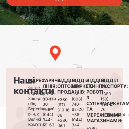
Наші
АДРЕСА:
ГАРЯЧА
ВІДДІЛ
ВІДДІЛ
ВІДДІЛ
ВІДДІЛ
ЛІНІЯ:
ОПТОВИХ
МАРКЕТИНГУ:
ПО
ЕКСПОРТУ:
контакти
90312,
ПРОДАЖІВ:
РОБОТІ
Україна,
0-800-
+38
+380
З
Закарпатська
33-11-
(098)
(50)
+380
СУПЕРМАРКЕТА
обл,
30
740-
468 27
(67)
Берегівський
ТА
+38
62-26
70
310 16
р-н, с.
(044)
+38
МЕРЕЖЕВИМИ
zed@pankot.c
88
Великі
344-
(044)
+380
МАГАЗИНАМИ:
Ком’яти,
59-63
344-
(50)
+380