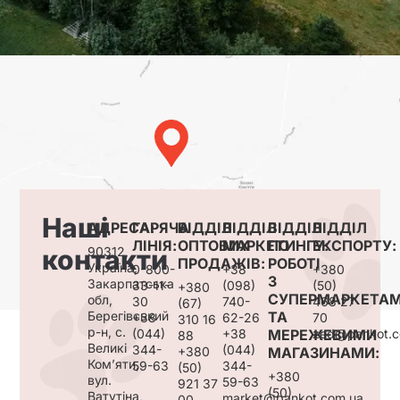
Наші
АДРЕСА:
ГАРЯЧА
ВІДДІЛ
ВІДДІЛ
ВІДДІЛ
ВІДДІЛ
ЛІНІЯ:
ОПТОВИХ
МАРКЕТИНГУ:
ПО
ЕКСПОРТУ:
контакти
90312,
ПРОДАЖІВ:
РОБОТІ
Україна,
0-800-
+38
+380
З
Закарпатська
33-11-
(098)
(50)
+380
СУПЕРМАРКЕТА
обл,
30
740-
468 27
(67)
Берегівський
ТА
+38
62-26
70
310 16
р-н, с.
(044)
+38
МЕРЕЖЕВИМИ
zed@pankot.c
88
Великі
344-
(044)
+380
МАГАЗИНАМИ:
Ком’яти,
59-63
344-
(50)
+380
вул.
59-63
921 37
(50)
Ватутіна,
market@pankot.com.ua
00