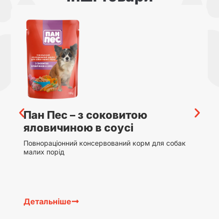
Пан Пес – з соковитою
яловичиною в соусі
Повнораціонний консервований корм для собак
малих порід
Детальніше