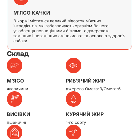
М'ЯСО КАЧКИ
В кормі міститься великий відсоток м’ясних
інгредієнтів, які забезпечують організм Вашого
улюбленця повноцінними білками, є джерелом
замінних і незамінних амінокислот та основою здоров’я
собаки
Склад
М’ЯСО
РИБ’ЯЧИЙ ЖИР
яловичини
джерело Омега-3/Омега-6
ВИСІВКИ
КУРЯЧИЙ ЖИР
пшеничні
1-го сорту