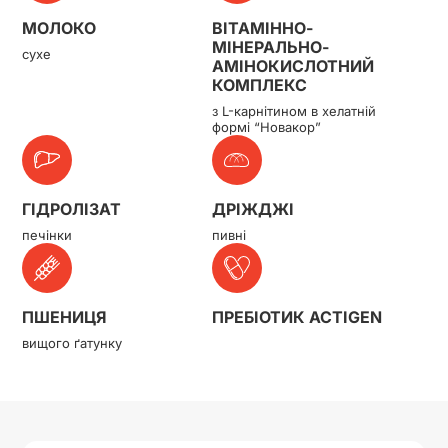
МОЛОКО
ВІТАМІННО-
МІНЕРАЛЬНО-
сухе
АМІНОКИСЛОТНИЙ
КОМПЛЕКС
з L-карнітином в хелатній
формі “Новакор”
ГІДРОЛІЗАТ
ДРІЖДЖІ
печінки
пивні
ПШЕНИЦЯ
ПРЕБІОТИК ACTIGEN
вищого ґатунку