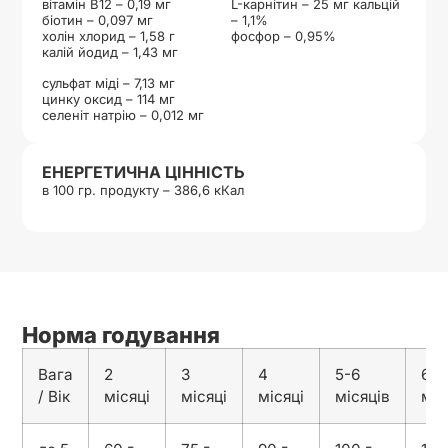
вітамін B12 – 0,19 мг
L-карнітин – 25 мг кальцій
біотин – 0,097 мг
– 1,1%
холін хлорид – 1,58 г
фосфор – 0,95%
калій йодид – 1,43 мг
сульфат міді – 7,13 мг
цинку оксид – 114 мг
селеніт натрію – 0,012 мг
ЕНЕРГЕТИЧНА ЦІННІСТЬ
в 100 гр. продукту – 386,6 кКал
Норма годування
Вага
2
3
4
5-6
6-9
/ Вік
місяці
місяці
місяці
місяців
міс